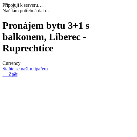
Připojuji k serveru…
Navazuji bezpečné spojení…
Pronájem bytu 3+1 s
balkonem, Liberec -
Ruprechtice
Currency
Staňte se naším tipařem
←
Zpět