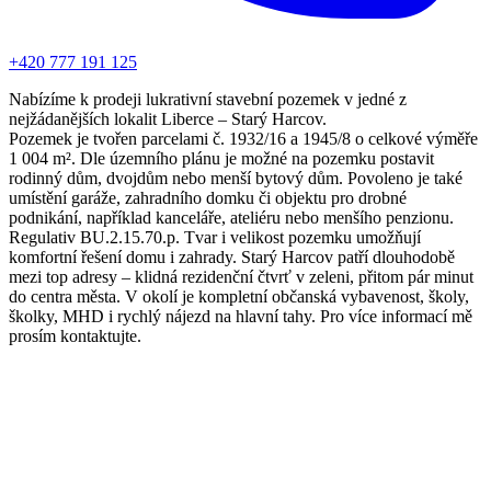
+420 777 191 125
Nabízíme k prodeji lukrativní stavební pozemek v jedné z
nejžádanějších lokalit Liberce – Starý Harcov.
Pozemek je tvořen parcelami č. 1932/16 a 1945/8 o celkové výměře
1 004 m². Dle územního plánu je možné na pozemku postavit
rodinný dům, dvojdům nebo menší bytový dům. Povoleno je také
umístění garáže, zahradního domku či objektu pro drobné
podnikání, například kanceláře, ateliéru nebo menšího penzionu.
Regulativ BU.2.15.70.p. Tvar i velikost pozemku umožňují
komfortní řešení domu i zahrady. Starý Harcov patří dlouhodobě
mezi top adresy – klidná rezidenční čtvrť v zeleni, přitom pár minut
do centra města. V okolí je kompletní občanská vybavenost, školy,
školky, MHD i rychlý nájezd na hlavní tahy. Pro více informací mě
prosím kontaktujte.