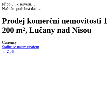
Připojuji k serveru…
Dokončuji inicializaci…
Prodej komerční nemovitosti 1
200 m², Lučany nad Nisou
Currency
Staňte se naším tipařem
←
Zpět