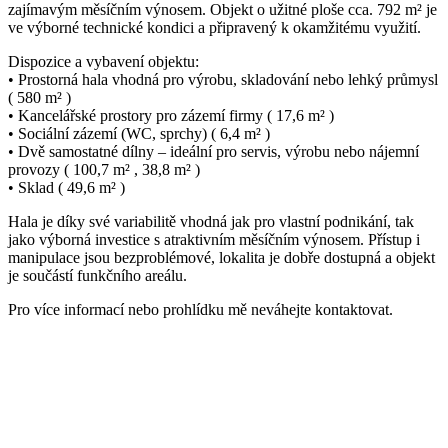
zajímavým měsíčním výnosem. Objekt o užitné ploše cca. 792 m² je
ve výborné technické kondici a připravený k okamžitému využití.
Dispozice a vybavení objektu:
• Prostorná hala vhodná pro výrobu, skladování nebo lehký průmysl
( 580 m² )
• Kancelářské prostory pro zázemí firmy ( 17,6 m² )
• Sociální zázemí (WC, sprchy) ( 6,4 m² )
• Dvě samostatné dílny – ideální pro servis, výrobu nebo nájemní
provozy ( 100,7 m² , 38,8 m² )
• Sklad ( 49,6 m² )
Hala je díky své variabilitě vhodná jak pro vlastní podnikání, tak
jako výborná investice s atraktivním měsíčním výnosem. Přístup i
manipulace jsou bezproblémové, lokalita je dobře dostupná a objekt
je součástí funkčního areálu.
Pro více informací nebo prohlídku mě neváhejte kontaktovat.