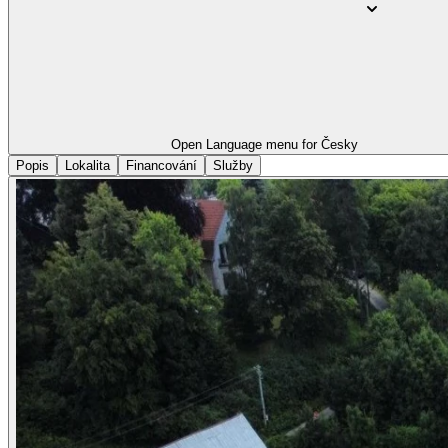
Open Language menu for
Česky
Popis
Lokalita
Financování
Služby