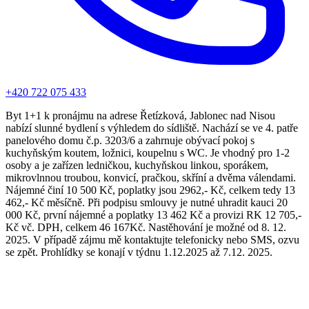
+420 722 075 433
Byt 1+1 k pronájmu na adrese Řetízková, Jablonec nad Nisou
nabízí slunné bydlení s výhledem do sídliště. Nachází se ve 4. patře
panelového domu č.p. 3203/6 a zahrnuje obývací pokoj s
kuchyňským koutem, ložnici, koupelnu s WC. Je vhodný pro 1-2
osoby a je zařízen ledničkou, kuchyňskou linkou, sporákem,
mikrovlnnou troubou, konvicí, pračkou, skříní a dvěma válendami.
Nájemné činí 10 500 Kč, poplatky jsou 2962,- Kč, celkem tedy 13
462,- Kč měsíčně. Při podpisu smlouvy je nutné uhradit kauci 20
000 Kč, první nájemné a poplatky 13 462 Kč a provizi RK 12 705,-
Kč vč. DPH, celkem 46 167Kč. Nastěhování je možné od 8. 12.
2025. V případě zájmu mě kontaktujte telefonicky nebo SMS, ozvu
se zpět. Prohlídky se konají v týdnu 1.12.2025 až 7.12. 2025.