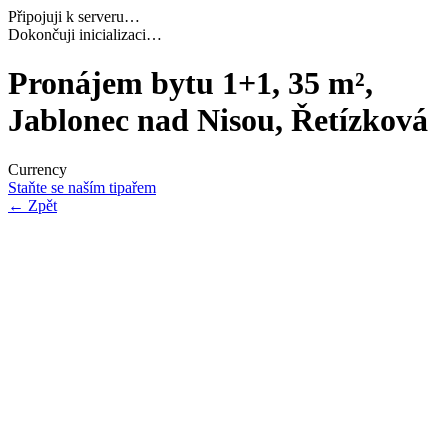
Připojuji k serveru…
Navazuji bezpečné spojení…
Pronájem bytu 1+1, 35 m²,
Jablonec nad Nisou, Řetízková
Currency
Staňte se naším tipařem
←
Zpět