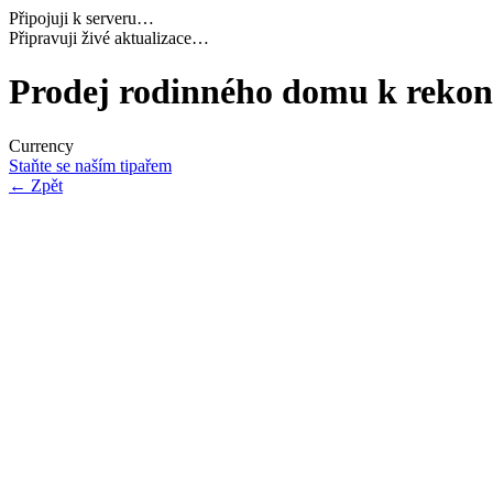
Připojuji k serveru…
Dokončuji inicializaci…
Prodej rodinného domu k rekons
Currency
Staňte se naším tipařem
←
Zpět