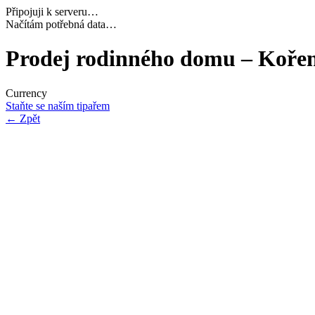
Připojuji k serveru…
Dokončuji inicializaci…
Prodej rodinného domu – Kořeno
Currency
Staňte se naším tipařem
←
Zpět