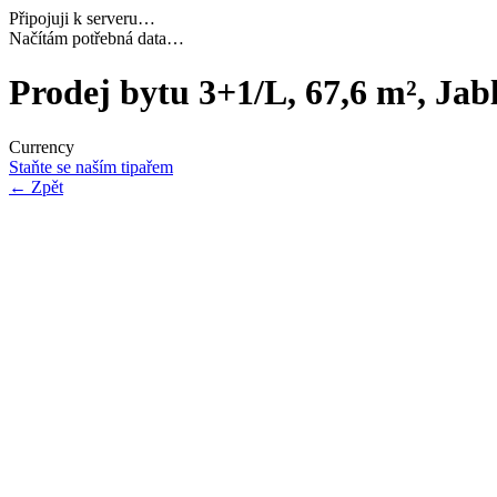
Připojuji k serveru…
Dokončuji inicializaci…
Prodej bytu 3+1/L, 67,6 m², Jabl
Currency
Staňte se naším tipařem
←
Zpět