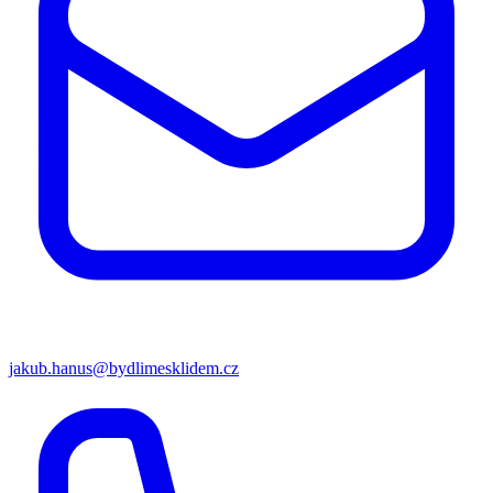
jakub.hanus@bydlimesklidem.cz