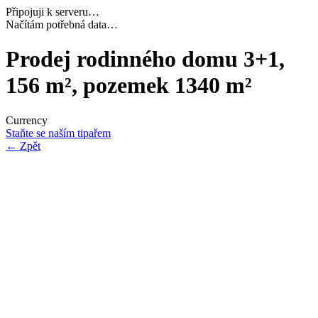
Připojuji k serveru…
Dokončuji inicializaci…
Prodej rodinného domu 3+1,
156 m², pozemek 1340 m²
Currency
Staňte se naším tipařem
←
Zpět