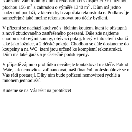
Nabízíme vám rodinný dům k rekonstrukci s dispozicí 3+1, užitnou
2
2
plochou 156 m
a zahradou o výměře 1340 m
. Dům má jedno
nadzemní podlaží, v kterém byla započata rekonstrukce. Podkroví je
samozřejmě také možné rekonstruovat pro účely bydlení.
V přízemí se nachází kuchyně s jídelním koutem, která je přístupná
z nově zbudovaného zastřešeného posezení. Dále zde najdeme
chodbu s krbovými kamny, obývací pokoj, který v tuto chvíli slouží
také jako ložnice, a 2 dětské pokoje. Chodbou se dále dostaneme do
koupelny a na WC, které jsou určené ke kompletní rekonstrukci.
Dům má také garáž a je částečně podsklepený.
V případě zájmu o prohlídku neváhejte kontaktovat makléře. Pokud
řešíte, jak nemovitost zafinancovat, naši finanční profesionálové se o
Vás rádi postarají. Díky nim bude pořízení nemovitosti rychlé a
mnohem jednodušší.
Budeme se na Vás těšit na prohlídce!