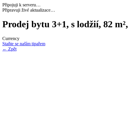
Připojuji k serveru…
Načítám potřebná data…
Prodej bytu 3+1, s lodžií, 82 m²
Currency
Staňte se naším tipařem
←
Zpět