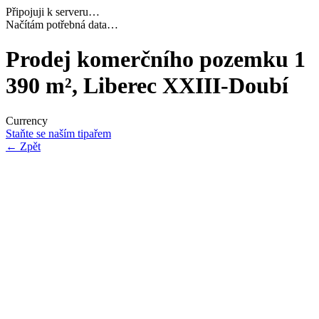
Připojuji k serveru…
Navazuji bezpečné spojení…
Prodej komerčního pozemku 1
390 m², Liberec XXIII-Doubí
Currency
Staňte se naším tipařem
←
Zpět