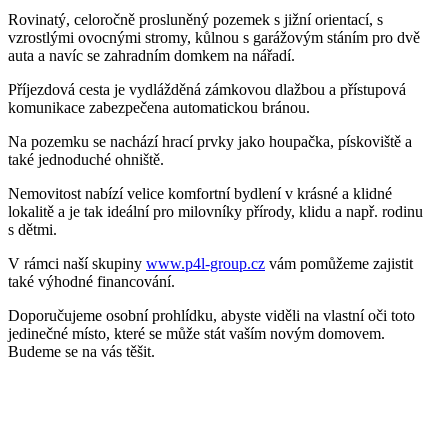
Rovinatý, celoročně prosluněný pozemek s jižní orientací, s
vzrostlými ovocnými stromy, kůlnou s garážovým stáním pro dvě
auta a navíc se zahradním domkem na nářadí.
Příjezdová cesta je vydlážděná zámkovou dlažbou a přístupová
komunikace zabezpečena automatickou bránou.
Na pozemku se nachází hrací prvky jako houpačka, pískoviště a
také jednoduché ohniště.
Nemovitost nabízí velice komfortní bydlení v krásné a klidné
lokalitě a je tak ideální pro milovníky přírody, klidu a např. rodinu
s dětmi.
V rámci naší skupiny
www.p4l-group.cz
vám pomůžeme zajistit
také výhodné financování.
Doporučujeme osobní prohlídku, abyste viděli na vlastní oči toto
jedinečné místo, které se může stát vaším novým domovem.
Budeme se na vás těšit.