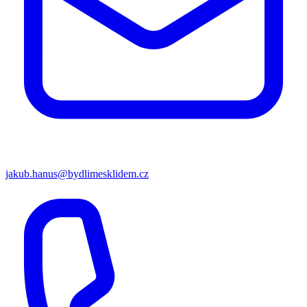
jakub.hanus@bydlimesklidem.cz