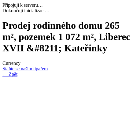
Připojuji k serveru…
Dokončuji inicializaci…
Prodej rodinného domu 265
m², pozemek 1 072 m², Liberec
XVII &#8211; Kateřinky
Currency
Staňte se naším tipařem
←
Zpět