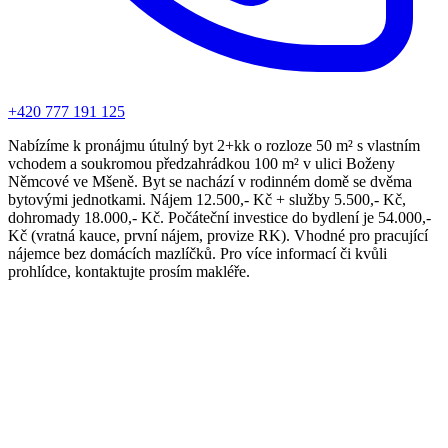
+420 777 191 125
Nabízíme k pronájmu útulný byt 2+kk o rozloze 50 m² s vlastním
vchodem a soukromou předzahrádkou 100 m² v ulici Boženy
Němcové ve Mšeně. Byt se nachází v rodinném domě se dvěma
bytovými jednotkami. Nájem 12.500,- Kč + služby 5.500,- Kč,
dohromady 18.000,- Kč. Počáteční investice do bydlení je 54.000,-
Kč (vratná kauce, první nájem, provize RK). Vhodné pro pracující
nájemce bez domácích mazlíčků. Pro více informací či kvůli
prohlídce, kontaktujte prosím makléře.