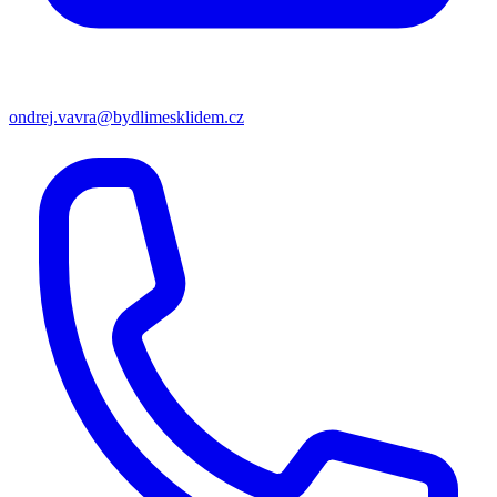
ondrej.vavra@bydlimesklidem.cz