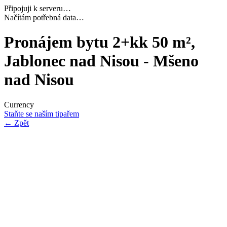
Připojuji k serveru…
Dokončuji inicializaci…
Pronájem bytu 2+kk 50 m²,
Jablonec nad Nisou - Mšeno
nad Nisou
Currency
Staňte se naším tipařem
←
Zpět