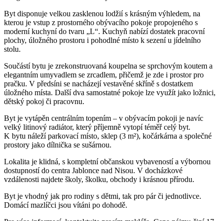
Byt disponuje velkou zasklenou lodžií s krásným výhledem, na
kterou je vstup z prostorného obývacího pokoje propojeného s
moderní kuchyní do tvaru „L“. Kuchyň nabízí dostatek pracovní
plochy, úložného prostoru i pohodlné místo k sezení u jídelního
stolu.
Součástí bytu je zrekonstruovaná koupelna se sprchovým koutem a
elegantním umyvadlem se zrcadlem, přičemž je zde i prostor pro
pračku. V předsíni se nacházejí vestavěné skříně s dostatkem
úložného místa. Další dva samostatné pokoje lze využít jako ložnici,
dětský pokoj či pracovnu.
Byt je vytápěn centrálním topením – v obývacím pokoji je navíc
velký litinový radiátor, který příjemně vytopí téměř celý byt.
K bytu náleží parkovací místo, sklep (3 m²), kočárkárna a společné
prostory jako dílnička se sušárnou.
Lokalita je klidná, s kompletní občanskou vybaveností a výbornou
dostupností do centra Jablonce nad Nisou. V docházkové
vzdálenosti najdete školy, školku, obchody i krásnou přírodu.
Byt je vhodný jak pro rodiny s dětmi, tak pro pár či jednotlivce.
Domácí mazlíčci jsou vítáni po dohodě.