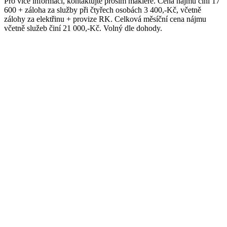
Pro více informací, kontaktujte prosím makléře. Cena nájmu činí 17
600 + záloha za služby při čtyřech osobách 3 400,-Kč, včetně
zálohy za elektřinu + provize RK. Celková měsíční cena nájmu
včetně služeb činí 21 000,-Kč. Volný dle dohody.