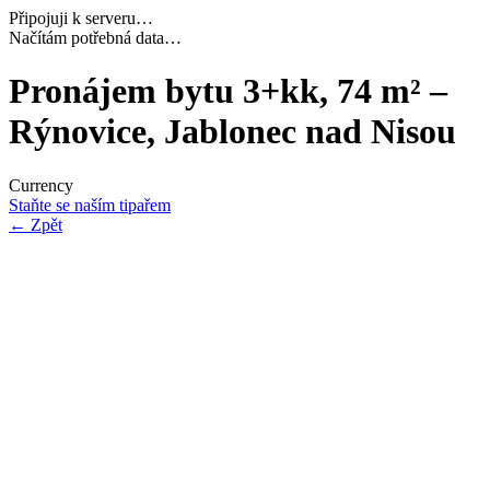
Připojuji k serveru…
Dokončuji inicializaci…
Pronájem bytu 3+kk, 74 m² –
Rýnovice, Jablonec nad Nisou
Currency
Staňte se naším tipařem
←
Zpět