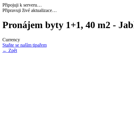
Připojuji k serveru…
Načítám potřebná data…
Pronájem byty 1+1, 40 m2 - Jab
Currency
Staňte se naším tipařem
←
Zpět