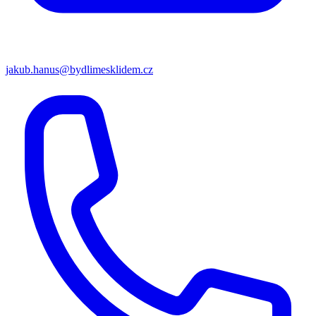
jakub.hanus@bydlimesklidem.cz