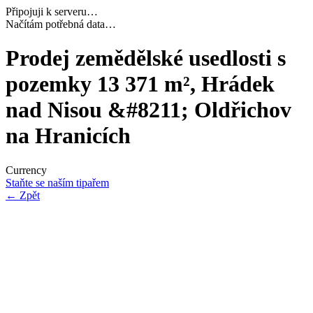
Připojuji k serveru…
Dokončuji inicializaci…
Prodej zemědělské usedlosti s
pozemky 13 371 m², Hrádek
nad Nisou &#8211; Oldřichov
na Hranicích
Currency
Staňte se naším tipařem
←
Zpět