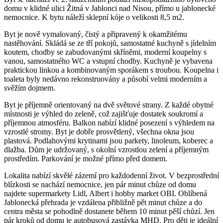
domu v klidné ulici Žitná v Jablonci nad Nisou, přímo u jablonecké
nemocnice. K bytu náleží sklepní kóje o velikosti 8,5 m2.
Byt je nově vymalovaný, čistý a připravený k okamžitému
nastěhování. Skládá se ze tří pokojů, samostatné kuchyně s jídelním
koutem, chodby se zabudovanými skříněmi, moderní koupelny s
vanou, samostatného WC a vstupní chodby. Kuchyně je vybavena
praktickou linkou a kombinovaným sporákem s troubou. Koupelna i
toaleta byly nedávno rekonstruovány a působí velmi moderním a
svěžím dojmem.
Byt je příjemně orientovaný na dvě světové strany. Z každé obytné
místnosti je výhled do zeleně, což zajišťuje dostatek soukromí a
příjemnou atmosféru. Balkon nabízí klidné posezení s výhledem na
vzrostlé stromy. Byt je dobře prosvětlený, všechna okna jsou
plastová. Podlahovými krytinami jsou parkety, linoleum, koberec a
dlažba. Dům je udržovaný, s okolní vzrostlou zelení a příjemným
prostředím. Parkování je možné přímo před domem.
Lokalita nabízí skvělé zázemí pro každodenní život. V bezprostřední
blízkosti se nachází nemocnice, jen pár minut chůze od domu
najdete supermarkety Lidl, Albert i hobby market OBI. Oblíbená
Jablonecká přehrada je vzdálena přibližně pět minut chůze a do
centra města se pohodlně dostanete během 10 minut pěší chůzí. Jen
pár kroků od domu je autobusová zastávka MHD. Pro děti je ideální