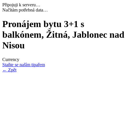
Připojuji k serveru…
Dokončuji inicializaci…
Pronájem bytu 3+1 s
balkónem, Žitná, Jablonec nad
Nisou
Currency
Staňte se naším tipařem
←
Zpět