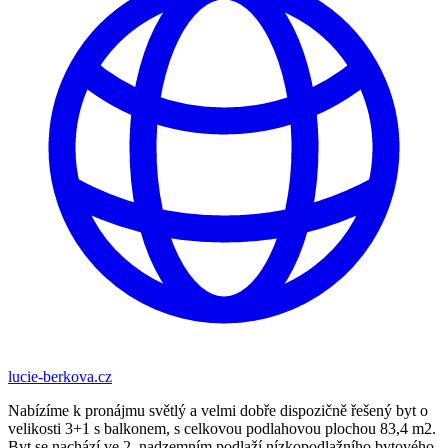
lucie-berkova.cz
Nabízíme k pronájmu světlý a velmi dobře dispozičně řešený byt o
velikosti 3+1 s balkonem, s celkovou podlahovou plochou 83,4 m2.
Byt se nachází ve 2. nadzemním podlaží nízkopodlažního bytového