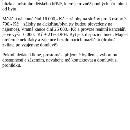
blízkost místního dětského hřiště, které je rovněž pouhých pár minut
od bytu.
Měsíční nájemné činí 16 000,- Kč + zálohy na služby pro 3 osoby 3
700,- Kč + zálohy na elektřinu/plyn (ty budou převedeny na
nájemce). Vratná kauce činí 25 000,- Kč a provize realitní kanceláři
je ve výši 16 000,- Kč + 21% DPH. Byt je k dispozici ihned. Majitel
preferuje nekuřáky a zájemce bez domácích mazlíčků (drobná
zvířata po vzájemné domluvě).
Pokud hledáte klidné, prostorné a příjemné bydlení s výbornou
dostupností a zázemím, neváhejte mě kontaktovat a domluvit si
prohlídku.