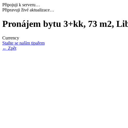
Připojuji k serveru…
Načítám potřebná data…
Pronájem bytu 3+kk, 73 m2, Lib
Currency
Staňte se naším tipařem
←
Zpět