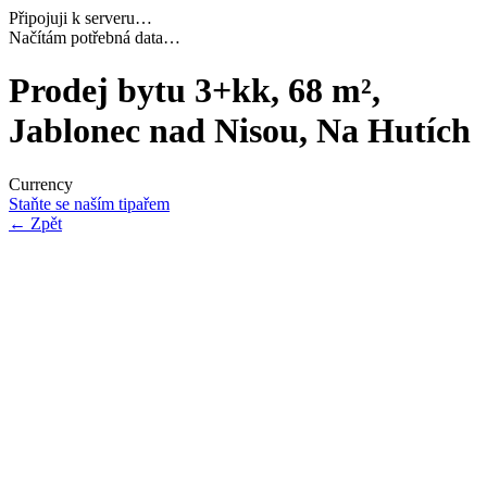
Připojuji k serveru…
Navazuji bezpečné spojení…
Prodej bytu 3+kk, 68 m²,
Jablonec nad Nisou, Na Hutích
Currency
Staňte se naším tipařem
←
Zpět