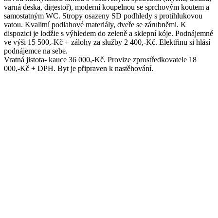
varná deska, digestoř), moderní koupelnou se sprchovým koutem a
samostatným WC. Stropy osazeny SD podhledy s protihlukovou
vatou. Kvalitní podlahové materiály, dveře se zárubněmi. K
dispozici je lodžie s výhledem do zeleně a sklepní kóje. Podnájemné
ve výši 15 500,-Kč + zálohy za služby 2 400,-Kč. Elektřinu si hlásí
podnájemce na sebe.
Vratná jistota- kauce 36 000,-Kč. Provize zprostředkovatele 18
000,-Kč + DPH. Byt je připraven k nastěhování.