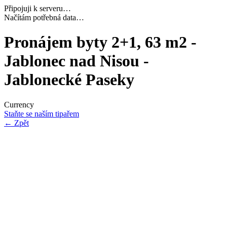
Připojuji k serveru…
Dokončuji inicializaci…
Pronájem byty 2+1, 63 m2 -
Jablonec nad Nisou -
Jablonecké Paseky
Currency
Staňte se naším tipařem
←
Zpět