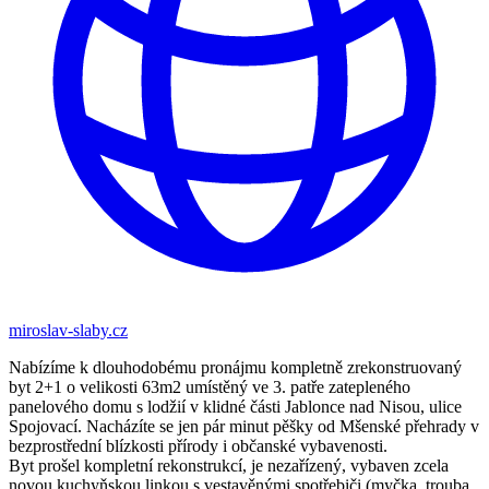
miroslav-slaby.cz
Nabízíme k dlouhodobému pronájmu kompletně zrekonstruovaný
byt 2+1 o velikosti 63m2 umístěný ve 3. patře zatepleného
panelového domu s lodžií v klidné části Jablonce nad Nisou, ulice
Spojovací. Nacházíte se jen pár minut pěšky od Mšenské přehrady v
bezprostřední blízkosti přírody i občanské vybavenosti.
Byt prošel kompletní rekonstrukcí, je nezařízený, vybaven zcela
novou kuchyňskou linkou s vestavěnými spotřebiči (myčka, trouba,