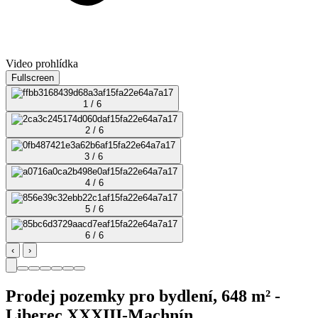
Video prohlídka
Fullscreen
1 / 6
2 / 6
3 / 6
4 / 6
5 / 6
6 / 6
‹
›
Prodej pozemky pro bydlení, 648 m² -
Liberec XXXIII-Machnín