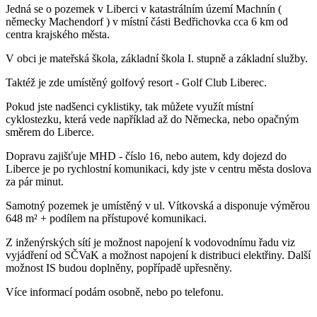
Jedná se o pozemek v Liberci v katastrálním území Machnín (
německy Machendorf ) v místní části Bedřichovka cca 6 km od
centra krajského města.
V obci je mateřská škola, základní škola I. stupně a základní služby.
Taktéž je zde umístěný golfový resort - Golf Club Liberec.
Pokud jste nadšenci cyklistiky, tak můžete využít místní
cyklostezku, která vede například až do Německa, nebo opačným
směrem do Liberce.
Dopravu zajišťuje MHD - číslo 16, nebo autem, kdy dojezd do
Liberce je po rychlostní komunikaci, kdy jste v centru města doslova
za pár minut.
Samotný pozemek je umístěný v ul. Vítkovská a disponuje výměrou
648 m² + podílem na přístupové komunikaci.
Z inženýrských sítí je možnost napojení k vodovodnímu řadu viz
vyjádření od SČVaK a možnost napojení k distribuci elektřiny. Další
možnost IS budou doplněny, popřípadě upřesněny.
Více informací podám osobně, nebo po telefonu.