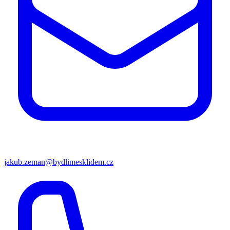
jakub.zeman@bydlimesklidem.cz