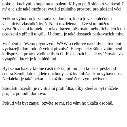
pokoje, kuchyni, koupelnu a toaletu. K bytu patří sklep o velikosti 7
m² a je zde také možnost využití půdního prostoru pro uložení věcí.
Velkou výhodou je zahrada za domem, která je ve společném
vlastnictví vlastníků bytů. Není rozdělená, takže si tu můžete
vytvořit vlastní koutek na relax, bazén, pěstování nebo třeba jen letní
posezení s přáteli u grilu. U domu je také dostatek parkovacích míst.
Vytápění je řešeno plynovými WAW a celkové náklady na bydlení
vycházejí dlouhodobě velmi příznivě. Energetický štítek zatím není
k dispozici, proto uvádíme třídu G. K dispozici je ale vyúčtování za
vytápění, které je k nahlédnutí.
Byt se nachází v klidné části města, přitom jen kousek pěšky od
centra Semil, kde najdete obchody, služby i občanskou vybavenost.
Nedaleko je také pekárna s každodenně čerstvým pečivem.
Součástí inzerátu je i virtuální prohlídka, díky které si byt můžete
projít z pohodlí domova.
Pokud vás byt zaujal, ozvěte se mi, rád vám ho ukážu osobně.