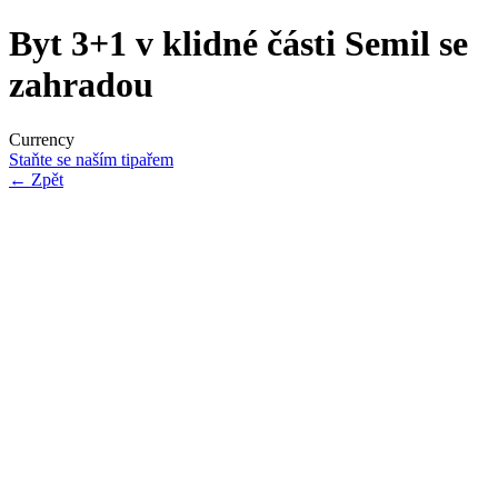
Byt 3+1 v klidné části Semil se
zahradou
Currency
Staňte se naším tipařem
←
Zpět