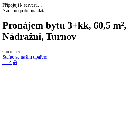
Připojuji k serveru…
Dokončuji inicializaci…
Pronájem bytu 3+kk, 60,5 m²,
Nádražní, Turnov
Currency
Staňte se naším tipařem
←
Zpět