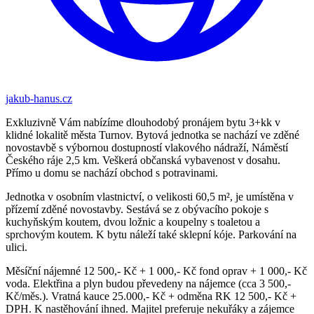
jakub-hanus.cz
Exkluzivně Vám nabízíme dlouhodobý pronájem bytu 3+kk v
klidné lokalitě města Turnov. Bytová jednotka se nachází ve zděné
novostavbě s výbornou dostupností vlakového nádraží, Náměstí
Českého ráje 2,5 km. Veškerá občanská vybavenost v dosahu.
Přímo u domu se nachází obchod s potravinami.
Jednotka v osobním vlastnictví, o velikosti 60,5 m², je umístěna v
přízemí zděné novostavby. Sestává se z obývacího pokoje s
kuchyňským koutem, dvou ložnic a koupelny s toaletou a
sprchovým koutem. K bytu náleží také sklepní kóje. Parkování na
ulici.
Měsíční nájemné 12 500,- Kč + 1 000,- Kč fond oprav + 1 000,- Kč
voda. Elektřina a plyn budou převedeny na nájemce (cca 3 500,-
Kč/měs.). Vratná kauce 25.000,- Kč + odměna RK 12 500,- Kč +
DPH. K nastěhování ihned. Majitel preferuje nekuřáky a zájemce