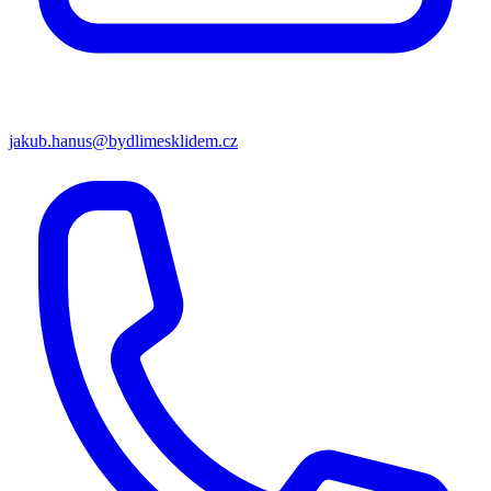
jakub.hanus@bydlimesklidem.cz