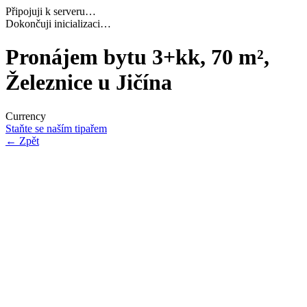
Připojuji k serveru…
Dokončuji inicializaci…
Pronájem bytu 3+kk, 70 m²,
Železnice u Jičína
Currency
Staňte se naším tipařem
←
Zpět