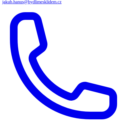
jakub.hanus@bydlimesklidem.cz