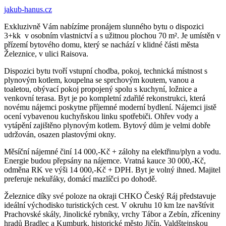
jakub-hanus.cz
Exkluzivně Vám nabízíme pronájem slunného bytu o dispozici
3+kk v osobním vlastnictví a s užitnou plochou 70 m². Je umístěn v
přízemí bytového domu, který se nachází v klidné části města
Železnice, v ulici Raisova.
Dispozici bytu tvoří vstupní chodba, pokoj, technická místnost s
plynovým kotlem, koupelna se sprchovým koutem, vanou a
toaletou, obývací pokoj propojený spolu s kuchyní, ložnice a
venkovní terasa. Byt je po kompletní zdařilé rekonstrukci, která
novému nájemci poskytne příjemné moderní bydlení. Nájemci jistě
ocení vybavenou kuchyňskou linku spotřebiči. Ohřev vody a
vytápění zajištěno plynovým kotlem. Bytový dům je velmi dobře
udržován, osazen plastovými okny.
Měsíční nájemné činí 14 000,-Kč + zálohy na elektřinu/plyn a vodu.
Energie budou přepsány na nájemce. Vratná kauce 30 000,-Kč,
odměna RK ve výši 14 000,-Kč + DPH. Byt je volný ihned. Majitel
preferuje nekuřáky, domácí mazlíčci po dohodě.
Železnice díky své poloze na okraji CHKO Český Ráj představuje
ideální východisko turistických cest. V okruhu 10 km lze navštívit
Prachovské skály, Jinolické rybníky, vrchy Tábor a Zebín, zříceniny
hradů Bradlec a Kumburk, historické město Jičín, Valdštejnskou