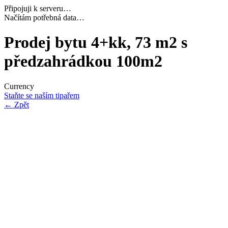
Připojuji k serveru…
Dokončuji inicializaci…
Prodej bytu 4+kk, 73 m2 s
předzahrádkou 100m2
Currency
Staňte se naším tipařem
←
Zpět