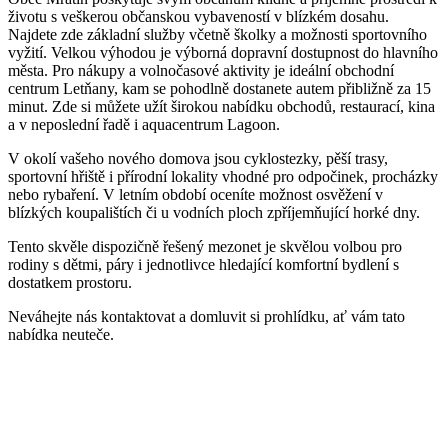
životu s veškerou občanskou vybaveností v blízkém dosahu.
Najdete zde základní služby včetně školky a možnosti sportovního
vyžití. Velkou výhodou je výborná dopravní dostupnost do hlavního
města. Pro nákupy a volnočasové aktivity je ideální obchodní
centrum Letňany, kam se pohodlně dostanete autem přibližně za 15
minut. Zde si můžete užít širokou nabídku obchodů, restaurací, kina
a v neposlední řadě i aquacentrum Lagoon.
V okolí vašeho nového domova jsou cyklostezky, pěší trasy,
sportovní hřiště i přírodní lokality vhodné pro odpočinek, procházky
nebo rybaření. V letním období oceníte možnost osvěžení v
blízkých koupalištích či u vodních ploch zpříjemňující horké dny.
Tento skvěle dispozičně řešený mezonet je skvělou volbou pro
rodiny s dětmi, páry i jednotlivce hledající komfortní bydlení s
dostatkem prostoru.
Neváhejte nás kontaktovat a domluvit si prohlídku, ať vám tato
nabídka neuteče.