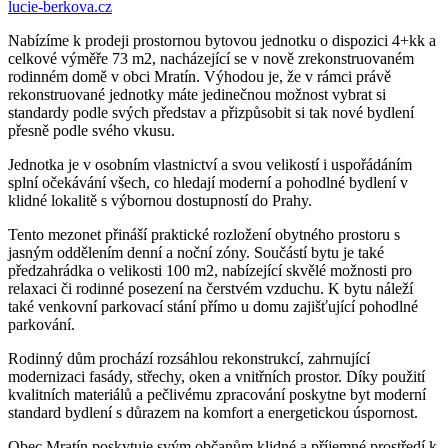
lucie-berkova.cz
Nabízíme k prodeji prostornou bytovou jednotku o dispozici 4+kk a
celkové výměře 73 m2, nacházející se v nově zrekonstruovaném
rodinném domě v obci Mratín. Výhodou je, že v rámci právě
rekonstruované jednotky máte jedinečnou možnost vybrat si
standardy podle svých představ a přizpůsobit si tak nové bydlení
přesně podle svého vkusu.
Jednotka je v osobním vlastnictví a svou velikostí i uspořádáním
splní očekávání všech, co hledají moderní a pohodlné bydlení v
klidné lokalitě s výbornou dostupností do Prahy.
Tento mezonet přináší praktické rozložení obytného prostoru s
jasným oddělením denní a noční zóny. Součástí bytu je také
předzahrádka o velikosti 100 m2, nabízející skvělé možnosti pro
relaxaci či rodinné posezení na čerstvém vzduchu. K bytu náleží
také venkovní parkovací stání přímo u domu zajišťující pohodlné
parkování.
Rodinný dům prochází rozsáhlou rekonstrukcí, zahrnující
modernizaci fasády, střechy, oken a vnitřních prostor. Díky použití
kvalitních materiálů a pečlivému zpracování poskytne byt moderní
standard bydlení s důrazem na komfort a energetickou úspornost.
Obec Mratín poskytuje svým občanům klidné a příjemné prostředí k