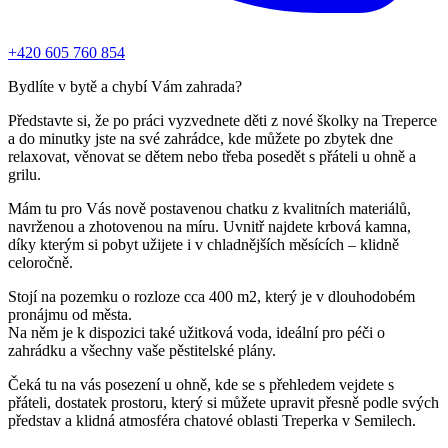
+420 605 760 854
Bydlíte v bytě a chybí Vám zahrada?
Představte si, že po práci vyzvednete děti z nové školky na Treperce
a do minutky jste na své zahrádce, kde můžete po zbytek dne
relaxovat, věnovat se dětem nebo třeba posedět s přáteli u ohně a
grilu.
Mám tu pro Vás nově postavenou chatku z kvalitních materiálů,
navrženou a zhotovenou na míru. Uvnitř najdete krbová kamna,
díky kterým si pobyt užijete i v chladnějších měsících – klidně
celoročně.
Stojí na pozemku o rozloze cca 400 m2, který je v dlouhodobém
pronájmu od města.
Na něm je k dispozici také užitková voda, ideální pro péči o
zahrádku a všechny vaše pěstitelské plány.
Čeká tu na vás posezení u ohně, kde se s přehledem vejdete s
přáteli, dostatek prostoru, který si můžete upravit přesně podle svých
představ a klidná atmosféra chatové oblasti Treperka v Semilech.