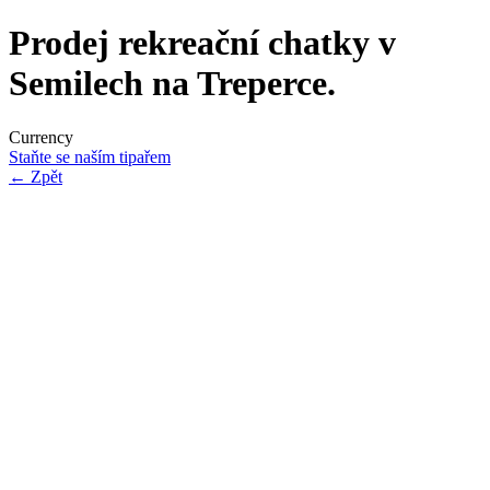
Prodej rekreační chatky v
Semilech na Treperce.
Currency
Staňte se naším tipařem
←
Zpět