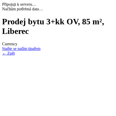
Připojuji k serveru…
Dokončuji inicializaci…
Prodej bytu 3+kk OV, 85 m²,
Liberec
Currency
Staňte se naším tipařem
←
Zpět