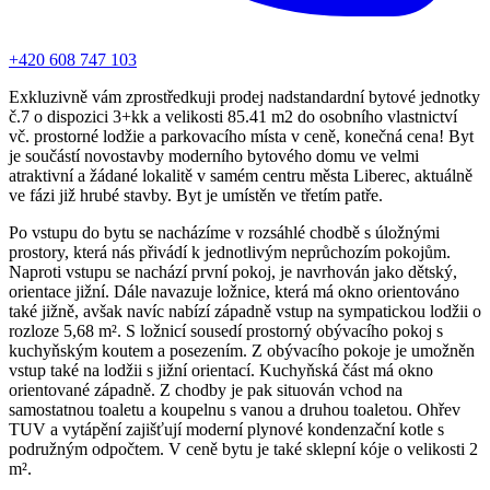
+420 608 747 103
Exkluzivně vám zprostředkuji prodej nadstandardní bytové jednotky
č.7 o dispozici 3+kk a velikosti 85.41 m2 do osobního vlastnictví
vč. prostorné lodžie a parkovacího místa v ceně, konečná cena! Byt
je součástí novostavby moderního bytového domu ve velmi
atraktivní a žádané lokalitě v samém centru města Liberec, aktuálně
ve fázi již hrubé stavby. Byt je umístěn ve třetím patře.
Po vstupu do bytu se nacházíme v rozsáhlé chodbě s úložnými
prostory, která nás přivádí k jednotlivým neprůchozím pokojům.
Naproti vstupu se nachází první pokoj, je navrhován jako dětský,
orientace jižní. Dále navazuje ložnice, která má okno orientováno
také jižně, avšak navíc nabízí západně vstup na sympatickou lodžii o
rozloze 5,68 m². S ložnicí sousedí prostorný obývacího pokoj s
kuchyňským koutem a posezením. Z obývacího pokoje je umožněn
vstup také na lodžii s jižní orientací. Kuchyňská část má okno
orientované západně. Z chodby je pak situován vchod na
samostatnou toaletu a koupelnu s vanou a druhou toaletou. Ohřev
TUV a vytápění zajišťují moderní plynové kondenzační kotle s
podružným odpočtem. V ceně bytu je také sklepní kóje o velikosti 2
m².