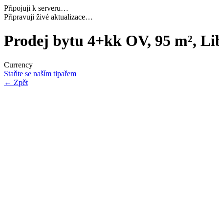
Připojuji k serveru…
Načítám potřebná data…
Prodej bytu 4+kk OV, 95 m², Li
Currency
Staňte se naším tipařem
←
Zpět