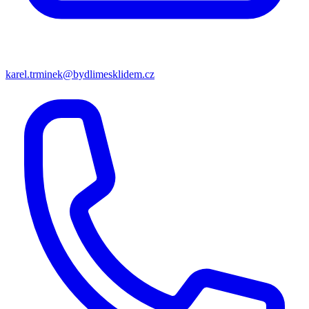
karel.trminek@bydlimesklidem.cz