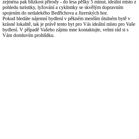
zejména pak blízkost přírody - do lesa pěšky 5 minut, ideální místo z
pohledu turistiky, lyžování a cyklistiky se skvělým dopravním
spojením do nedalekého Bedřichova a Jizerských hor.
Pokud hledáte nájemní bydlení v pěkném menším útulném bytě v
krásné lokalitě, tak je právě tento byt pro Vás ideální místo pro Vaše
bydlení. V případě Vašeho zájmu mne kontaktujte, velmi rád si s
Vám domluvím prohlídku.