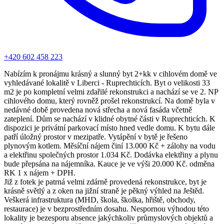
+420 602 458 223
Nabízím k pronájmu krásný a slunný byt 2+kk v cihlovém domě ve
vyhledávané lokalitě v Liberci - Ruprechticích. Byt o velikosti 33
m2 je po kompletní velmi zdařilé rekonstrukci a nachází se ve 2. NP
cihlového domu, který rovněž prošel rekonstrukcí. Na domě byla v
nedávné době provedena nová střecha a nová fasáda včetně
zateplení. Dům se nachází v klidné obytné části v Ruprechticích. K
dispozici je privátní parkovací místo hned vedle domu. K bytu dále
patří úložný prostor v mezipatře. Vytápění v bytě je řešeno
plynovým kotlem. Měsíční nájem činí 13.000 Kč + zálohy na vodu
a elektřinu společných prostor 1.034 Kč. Dodávka elektřiny a plynu
bude přepsána na nájemníka. Kauce je ve výši 20.000 Kč. odměna
RK 1 x nájem + DPH.
Již z fotek je patrná velmi zdárně provedená rekonstrukce, byt je
krásně světlý a z oken na jižní straně je pěkný výhled na Ještěd.
Veškerá infrastruktura (MHD, škola, školka, hřiště, obchody,
restaurace) je v bezprostředním dosahu. Nespornou výhodou této
lokality je bezesporu absence jakýchkoliv průmyslových objektů a