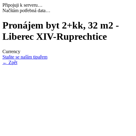
Připojuji k serveru…
Dokončuji inicializaci…
Pronájem byt 2+kk, 32 m2 -
Liberec XIV-Ruprechtice
Currency
Staňte se naším tipařem
←
Zpět