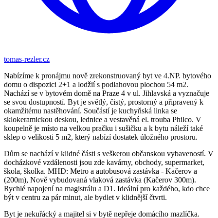
tomas-rezler.cz
Nabízíme k pronájmu nově zrekonstruovaný byt ve 4.NP. bytového
domu o dispozici 2+1 a lodžií s podlahovou plochou 54 m2.
Nachází se v bytovém domě na Praze 4 v ul. Jihlavská a vyznačuje
se svou dostupností. Byt je světlý, čistý, prostorný a připravený k
okamžitému nastěhování. Součástí je kuchyňská linka se
sklokeramickou deskou, lednice a vestavěná el. trouba Philco. V
koupelně je místo na velkou pračku i sušičku a k bytu náleží také
sklep o velikosti 5 m2, který nabízí dostatek úložného prostoru.
Dům se nachází v klidné části s veškerou občanskou vybaveností. V
docházkové vzdálenosti jsou zde kavárny, obchody, supermarket,
škola, školka. MHD: Metro a autobusová zastávka - Kačerov a
(200m), Nově vybudovaná vlaková zastávka (Kačerov 300m).
Rychlé napojení na magistrálu a D1. Ideální pro každého, kdo chce
být v centru za pár minut, ale bydlet v klidnější čtvrti.
Byt je nekuřácký a majitel si v bytě nepřeje domácího mazlíčka.