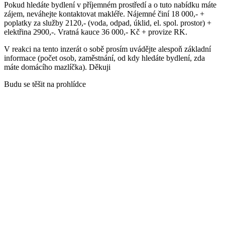
Pokud hledáte bydlení v příjemném prostředí a o tuto nabídku máte
zájem, neváhejte kontaktovat makléře. Nájemné činí 18 000,- +
poplatky za služby 2120,- (voda, odpad, úklid, el. spol. prostor) +
elektřina 2900,-. Vratná kauce 36 000,- Kč + provize RK.
V reakci na tento inzerát o sobě prosím uvádějte alespoň základní
informace (počet osob, zaměstnání, od kdy hledáte bydlení, zda
máte domácího mazlíčka). Děkuji
Budu se těšit na prohlídce