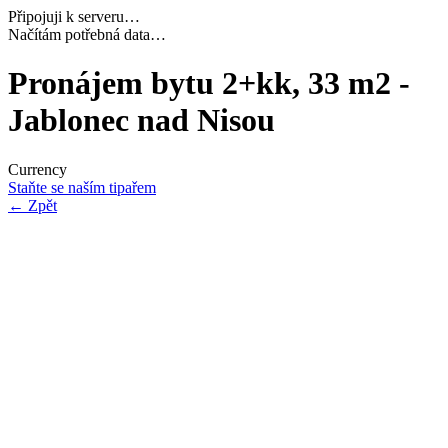
Připojuji k serveru…
Dokončuji inicializaci…
Pronájem bytu 2+kk, 33 m2 -
Jablonec nad Nisou
Currency
Staňte se naším tipařem
←
Zpět