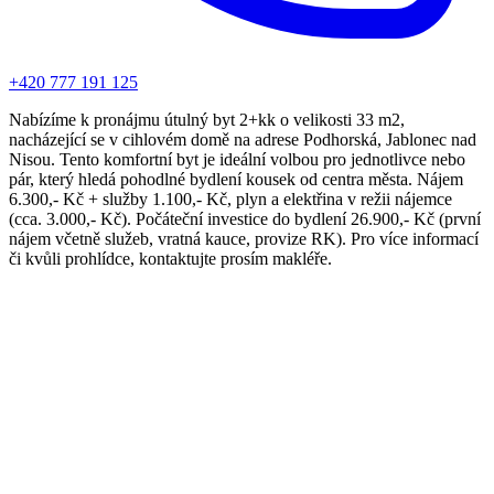
+420 777 191 125
Nabízíme k pronájmu útulný byt 2+kk o velikosti 33 m2,
nacházející se v cihlovém domě na adrese Podhorská, Jablonec nad
Nisou. Tento komfortní byt je ideální volbou pro jednotlivce nebo
pár, který hledá pohodlné bydlení kousek od centra města. Nájem
6.300,- Kč + služby 1.100,- Kč, plyn a elektřina v režii nájemce
(cca. 3.000,- Kč). Počáteční investice do bydlení 26.900,- Kč (první
nájem včetně služeb, vratná kauce, provize RK). Pro více informací
či kvůli prohlídce, kontaktujte prosím makléře.