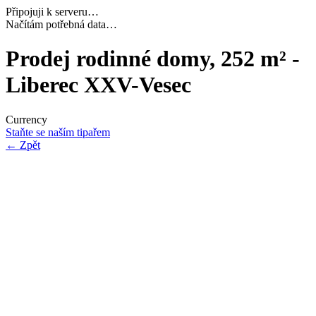
Připojuji k serveru…
Navazuji bezpečné spojení…
Prodej rodinné domy, 252 m² -
Liberec XXV-Vesec
Currency
Staňte se naším tipařem
←
Zpět