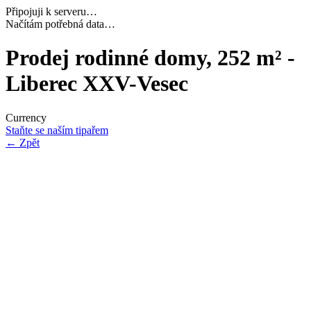
Připojuji k serveru…
Navazuji bezpečné spojení…
Prodej rodinné domy, 252 m² -
Liberec XXV-Vesec
Currency
Staňte se naším tipařem
←
Zpět