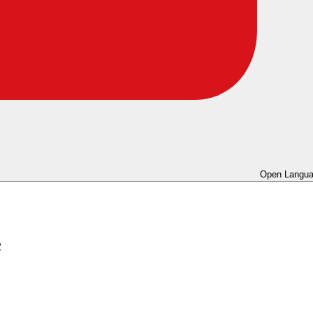
Open Langua
c