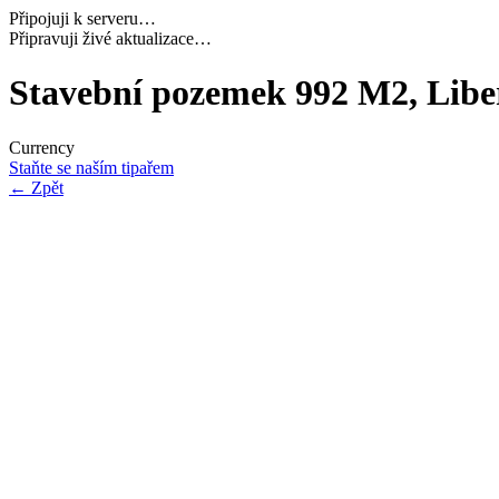
Připojuji k serveru…
Načítám potřebná data…
Stavební pozemek 992 M2, Libe
Currency
Staňte se naším tipařem
←
Zpět