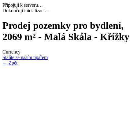
Připojuji k serveru…
Ověřuji identitu relace…
Prodej pozemky pro bydlení,
2069 m² - Malá Skála - Křížky
Currency
Staňte se naším tipařem
←
Zpět