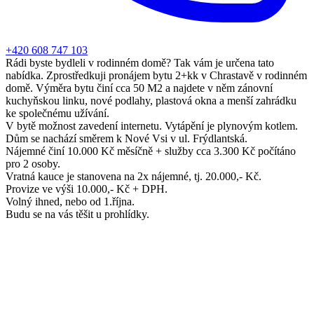
+420 608 747 103
Rádi byste bydleli v rodinném domě? Tak vám je určena tato
nabídka. Zprostředkuji pronájem bytu 2+kk v Chrastavě v rodinném
domě. Výměra bytu činí cca 50 M2 a najdete v něm zánovní
kuchyňskou linku, nové podlahy, plastová okna a menší zahrádku
ke společnému užívání.
V bytě možnost zavedení internetu. Vytápění je plynovým kotlem.
Dům se nachází směrem k Nové Vsi v ul. Frýdlantská.
Nájemné činí 10.000 Kč měsíčně + služby cca 3.300 Kč počítáno
pro 2 osoby.
Vratná kauce je stanovena na 2x nájemné, tj. 20.000,- Kč.
Provize ve výši 10.000,- Kč + DPH.
Volný ihned, nebo od 1.října.
Budu se na vás těšit u prohlídky.