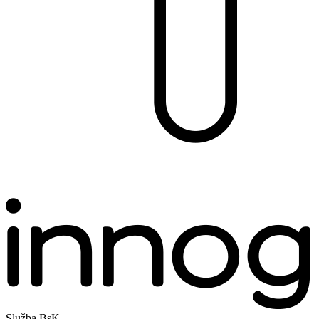
Služba BsK