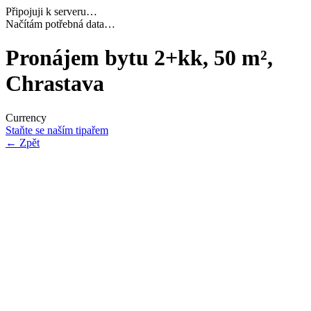
Připojuji k serveru…
Dokončuji inicializaci…
Pronájem bytu 2+kk, 50 m²,
Chrastava
Currency
Staňte se naším tipařem
←
Zpět