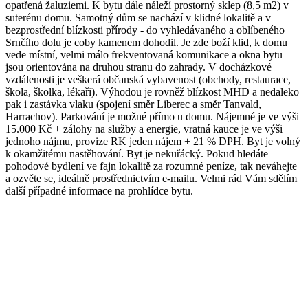
opatřená žaluziemi. K bytu dále náleží prostorný sklep (8,5 m2) v
suterénu domu. Samotný dům se nachází v klidné lokalitě a v
bezprostřední blízkosti přírody - do vyhledávaného a oblíbeného
Srnčího dolu je coby kamenem dohodil. Je zde boží klid, k domu
vede místní, velmi málo frekventovaná komunikace a okna bytu
jsou orientována na druhou stranu do zahrady. V docházkové
vzdálenosti je veškerá občanská vybavenost (obchody, restaurace,
škola, školka, lékaři). Výhodou je rovněž blízkost MHD a nedaleko
pak i zastávka vlaku (spojení směr Liberec a směr Tanvald,
Harrachov). Parkování je možné přímo u domu. Nájemné je ve výši
15.000 Kč + zálohy na služby a energie, vratná kauce je ve výši
jednoho nájmu, provize RK jeden nájem + 21 % DPH. Byt je volný
k okamžitému nastěhování. Byt je nekuřácký. Pokud hledáte
pohodové bydlení ve fajn lokalitě za rozumné peníze, tak neváhejte
a ozvěte se, ideálně prostřednictvím e-mailu. Velmi rád Vám sdělím
další případné informace na prohlídce bytu.