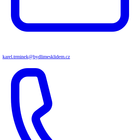
karel.trminek@bydlimesklidem.cz