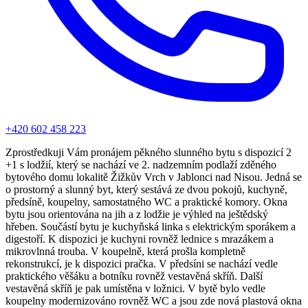
+420 602 458 223
Zprostředkuji Vám pronájem pěkného slunného bytu s dispozicí 2
+1 s lodžií, který se nachází ve 2. nadzemním podlaží zděného
bytového domu lokalitě Žižkův Vrch v Jablonci nad Nisou. Jedná se
o prostorný a slunný byt, který sestává ze dvou pokojů, kuchyně,
předsíně, koupelny, samostatného WC a praktické komory. Okna
bytu jsou orientována na jih a z lodžie je výhled na ještědský
hřeben. Součástí bytu je kuchyňská linka s elektrickým sporákem a
digestoří. K dispozici je kuchyni rovněž lednice s mrazákem a
mikrovlnná trouba. V koupelně, která prošla kompletně
rekonstrukcí, je k dispozici pračka. V předsíni se nachází vedle
praktického věšáku a botníku rovněž vestavěná skříň. Další
vestavěná skříň je pak umístěna v ložnici. V bytě bylo vedle
koupelny modernizováno rovněž WC a jsou zde nová plastová okna