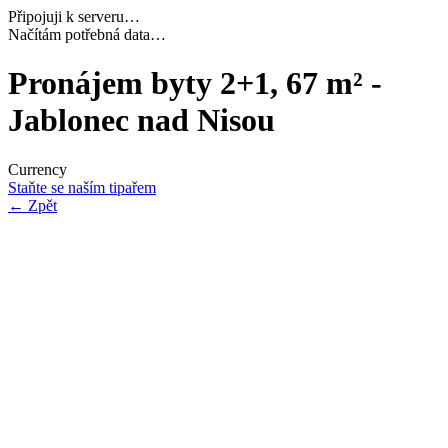
Připojuji k serveru…
Dokončuji inicializaci…
Pronájem byty 2+1, 67 m² -
Jablonec nad Nisou
Currency
Staňte se naším tipařem
←
Zpět