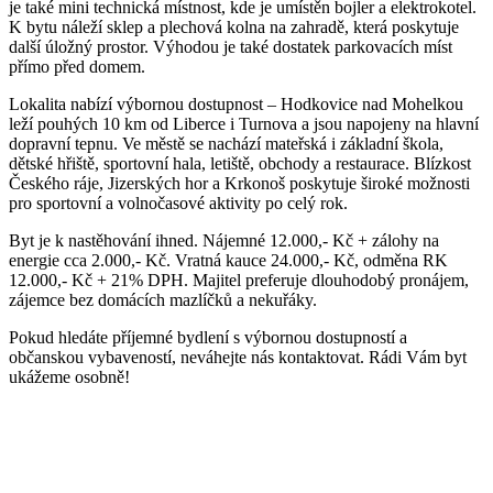
je také mini technická místnost, kde je umístěn bojler a elektrokotel.
K bytu náleží sklep a plechová kolna na zahradě, která poskytuje
další úložný prostor. Výhodou je také dostatek parkovacích míst
přímo před domem.
Lokalita nabízí výbornou dostupnost – Hodkovice nad Mohelkou
leží pouhých 10 km od Liberce i Turnova a jsou napojeny na hlavní
dopravní tepnu. Ve městě se nachází mateřská i základní škola,
dětské hřiště, sportovní hala, letiště, obchody a restaurace. Blízkost
Českého ráje, Jizerských hor a Krkonoš poskytuje široké možnosti
pro sportovní a volnočasové aktivity po celý rok.
Byt je k nastěhování ihned. Nájemné 12.000,- Kč + zálohy na
energie cca 2.000,- Kč. Vratná kauce 24.000,- Kč, odměna RK
12.000,- Kč + 21% DPH. Majitel preferuje dlouhodobý pronájem,
zájemce bez domácích mazlíčků a nekuřáky.
Pokud hledáte příjemné bydlení s výbornou dostupností a
občanskou vybaveností, neváhejte nás kontaktovat. Rádi Vám byt
ukážeme osobně!