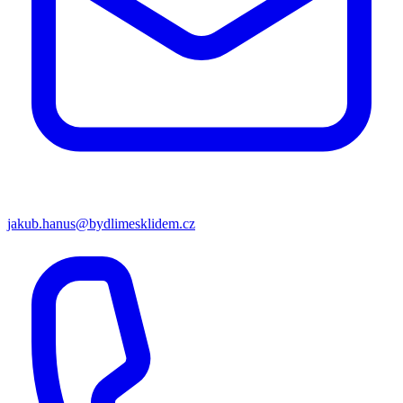
jakub.hanus@bydlimesklidem.cz