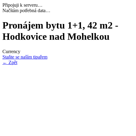
Připojuji k serveru…
Dokončuji inicializaci…
Pronájem bytu 1+1, 42 m2 -
Hodkovice nad Mohelkou
Currency
Staňte se naším tipařem
←
Zpět