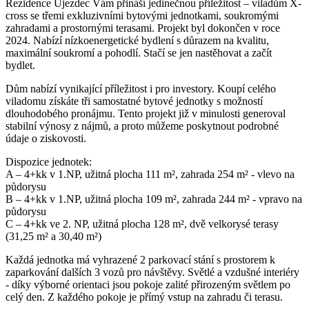
Rezidence Újezdec Vám přináší jedinečnou příležitost – viladům X-
cross se třemi exkluzivními bytovými jednotkami, soukromými
zahradami a prostornými terasami. Projekt byl dokončen v roce
2024. Nabízí nízkoenergetické bydlení s důrazem na kvalitu,
maximální soukromí a pohodlí. Stačí se jen nastěhovat a začít
bydlet.
Dům nabízí vynikající příležitost i pro investory. Koupí celého
viladomu získáte tři samostatné bytové jednotky s možností
dlouhodobého pronájmu. Tento projekt již v minulosti generoval
stabilní výnosy z nájmů, a proto můžeme poskytnout podrobné
údaje o ziskovosti.
Dispozice jednotek:
A – 4+kk v 1.NP, užitná plocha 111 m², zahrada 254 m² - vlevo na
půdorysu
B – 4+kk v 1.NP, užitná plocha 109 m², zahrada 244 m² - vpravo na
půdorysu
C – 4+kk ve 2. NP, užitná plocha 128 m², dvě velkorysé terasy
(31,25 m² a 30,40 m²)
Každá jednotka má vyhrazené 2 parkovací stání s prostorem k
zaparkování dalších 3 vozů pro návštěvy. Světlé a vzdušné interiéry
- díky výborné orientaci jsou pokoje zalité přirozeným světlem po
celý den. Z každého pokoje je přímý vstup na zahradu či terasu.