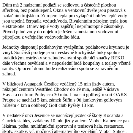
Dům má 2 nadzemní podlaží se sedlovou a částečně plochou
střechou, bez podsklepení. Okna a venkovní dveře jsou plastová s
izolačním trojsklem. Zdrojem tepla pro vytápění i ohřev teplé vody
jsou tepelná čerpadla vzduch/voda. Bivalentním zdrojem tepla jsou
elektrokotle. Ohřev teplé vody zajišťují nepřímotopné zásobníky.
Přívod pitné vody do objektu je řešen samostatnou vodovodní
přípojkou z veřejného vodovodního řádu.
Jednotky disponují podlahovým vytápěním, podlahovou krytinou je
vinyl. Součástí prodeje jsou i vestavné kuchyňské linky spolu s
praktickými ostrůvky se zabudovanými spotřebiči značky BEKO,
dále všechna osvětlení a v neposlední řadě koupelny a toalety včetně
sanity. Oplocení domu bude realizováno spolu se zatravněním
zahrad.
V blízkosti Aquapark Čestlice vzdálený 15 min jízdy autem,
nákupní centrum Westfiled Chodov do 19 min, letiště Václava
Havla a centrum Prahy cca 30 min. Luxusní golfový resort OAKS
Prague se nachází 5 km, zámek Štiřín s 9ti jamkovým golfovým
hřištěm 4 km a oblíbený Golf club Pyšely 13 km.
V nedaleké obci Jesenice se nacházejí jezdecké školy Kocanda a
Carrick stables, vzdáleny 10 min jízdy autem. V obci Kamenice pak
lékárna, pošta, multifunkční sportovní a tenisová hala, restaurace,
školy, školky, vč. možností alternativního vzdělání. V obci Sulice -