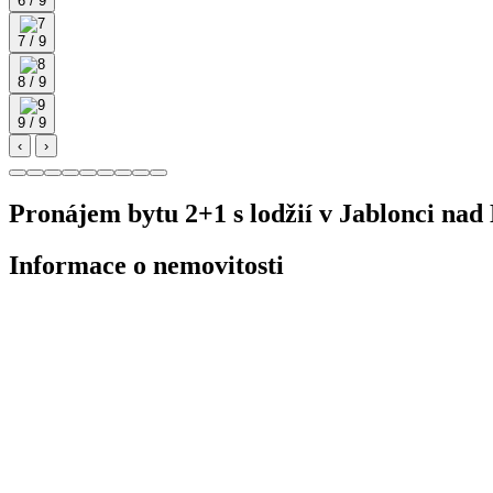
6 / 9
7 / 9
8 / 9
9 / 9
‹
›
Pronájem bytu 2+1 s lodžií v Jablonci nad
Informace o nemovitosti