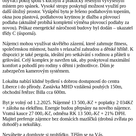
obývací pokoj spolu s kuchyní a prakticky řešeným vyvýšeným
místem pro spánek. Vysoké stropy poskytují možnost využití pro
další úložný prostor. Vytápění bytu je řešeno podlahovým topením,
okna jsou plastová, podlahovou krytinou je dlažba a plovoucí
podlaha (aktuálně probíhá kompletní výměna plovoucí podlahy za
novou). Průkaz energetické náročnosti budovy byl dodán – ukazatel
třídy C (úsporná).
Nájemci mohou využívat skvělého zázemí, které zahrnuje fitness,
společenskou místnost, bazén s relaxační zahradou a dětské hřiště. K
dispozici je také pergola, ideální pro setkávání s rodinou a přáteli u
grilování. Celý komplex je navržen tak, aby poskytoval maximální
komfort a pohodlí pro rodiny s dětmi i jednotlivce. Dům je
zabezpečen kamerovým systémem.
Lokalita nabízí klidné bydlení s dobrou dostupností do centra
Liberce i do přírody. Zastávka MHD vzdálená pouhých 150m,
obchodní řetězec Billa cca 600m.
Byt je volný od 1.2.2025. Nájemné 13 500,-Kč + poplatky 2 034Kč
+ záloha na elektřinu. Energie budou přepsány na nového nájemce.
Vratná kauce 27 000,-Kč, odměna RK 13 500,-Kč + 21% DPH.
Majitel preferuje zájemce bez domácích mazlíčků (drobná zvířata po
dohodě) a nekuřáky.
Neváhejte a domluvte si prohlídku. Těším se na Vás.