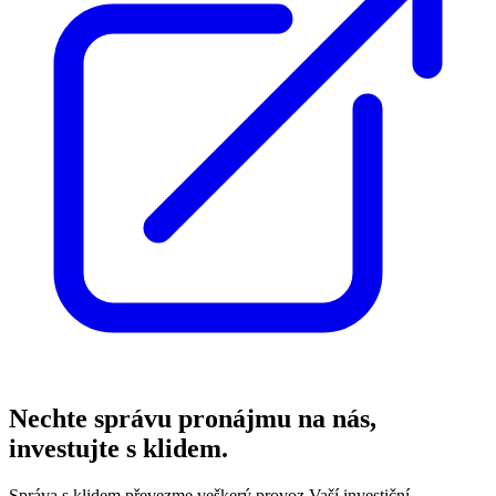
Nechte správu pronájmu na nás,
investujte s klidem.
Správa s klidem převezme veškerý provoz Vaší investiční