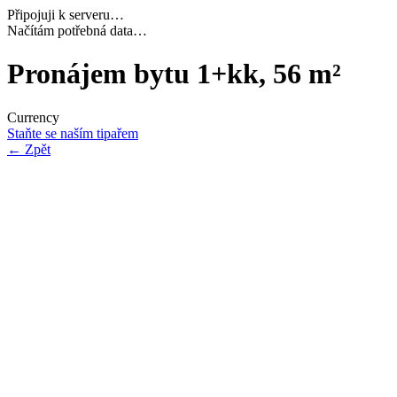
Připojuji k serveru…
Dokončuji inicializaci…
Pronájem bytu 1+kk, 56 m²
Currency
Staňte se naším tipařem
←
Zpět