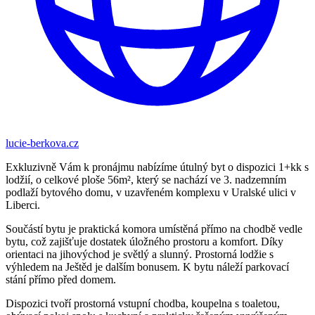
lucie-berkova.cz
Exkluzivně Vám k pronájmu nabízíme útulný byt o dispozici 1+kk s
lodžií, o celkové ploše 56m², který se nachází ve 3. nadzemním
podlaží bytového domu, v uzavřeném komplexu v Uralské ulici v
Liberci.
Součástí bytu je praktická komora umístěná přímo na chodbě vedle
bytu, což zajišťuje dostatek úložného prostoru a komfort. Díky
orientaci na jihovýchod je světlý a slunný. Prostorná lodžie s
výhledem na Ještěd je dalším bonusem. K bytu náleží parkovací
stání přímo před domem.
Dispozici tvoří prostorná vstupní chodba, koupelna s toaletou,