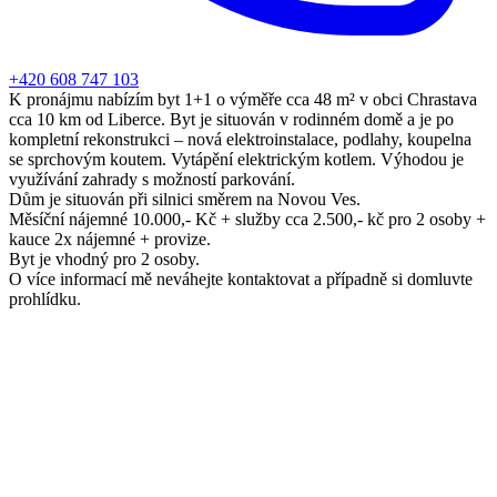
+420 608 747 103
K pronájmu nabízím b
yt 1+1 o výměře cca 48 m² v obci Chrastava
cca 10 km od Liberce. Byt je situován v rodinném domě a je po
kompletní rekonstrukci – nová elektroinstalace, podlahy, koupelna
se sprchovým koutem. Vytápění elektrickým kotlem. Výhodou je
využívání zahrady s možností parkování.
Dům je situován při silnici směrem na Novou Ves.
Měsíční nájemné 10.000,- Kč + služby cca 2.500,- kč pro 2 osoby +
kauce 2x nájemné + provize.
Byt je vhodný pro 2 osoby.
O více informací mě neváhejte kontaktovat a případně si domluvte
prohlídku.