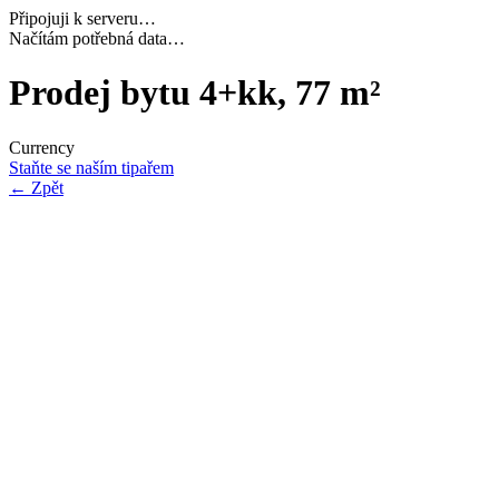
Připojuji k serveru…
Načítám potřebná data…
Prodej bytu 4+kk, 77 m²
Currency
Staňte se naším tipařem
←
Zpět