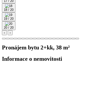
17 / 20
18 / 20
19 / 20
20 / 20
‹
›
Pronájem bytu 2+kk, 38 m²
Informace o nemovitosti