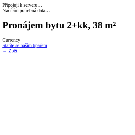
Připojuji k serveru…
Načítám potřebná data…
Pronájem bytu 2+kk, 38 m²
Currency
Staňte se naším tipařem
←
Zpět