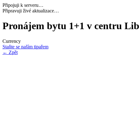
Připojuji k serveru…
Načítám potřebná data…
Pronájem bytu 1+1 v centru Lib
Currency
Staňte se naším tipařem
←
Zpět