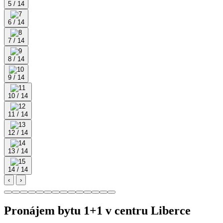
5 / 14
6 / 14
7 / 14
8 / 14
9 / 14
10 / 14
11 / 14
12 / 14
13 / 14
14 / 14
‹
›
Pronájem bytu 1+1 v centru Liberce