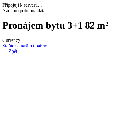
Připojuji k serveru…
Navazuji bezpečné spojení…
Pronájem bytu 3+1 82 m²
Currency
Staňte se naším tipařem
←
Zpět