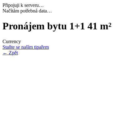
Připojuji k serveru…
Dokončuji inicializaci…
Pronájem bytu 1+1 41 m²
Currency
Staňte se naším tipařem
←
Zpět