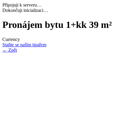
Připojuji k serveru…
Navazuji bezpečné spojení…
Pronájem bytu 1+kk 39 m²
Currency
Staňte se naším tipařem
←
Zpět