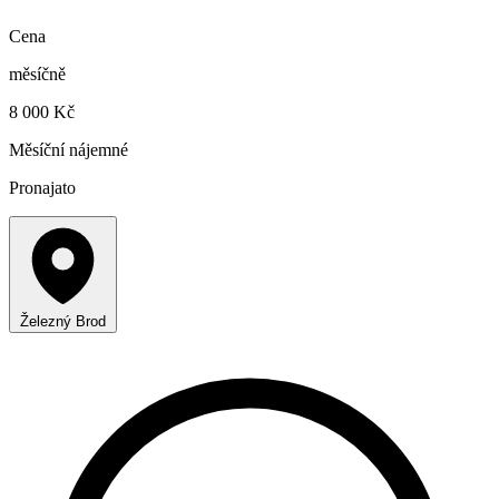
Cena
měsíčně
8 000 Kč
Měsíční nájemné
Pronajato
Železný Brod