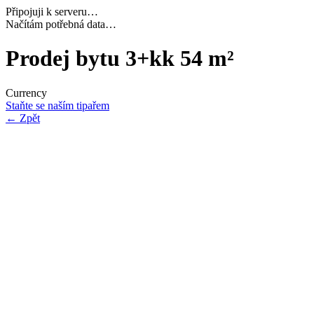
Připojuji k serveru…
Navazuji bezpečné spojení…
Prodej bytu 3+kk 54 m²
Currency
Staňte se naším tipařem
←
Zpět