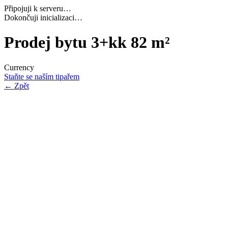
Připojuji k serveru…
Ověřuji identitu relace…
Prodej bytu 3+kk 82 m²
Currency
Staňte se naším tipařem
←
Zpět