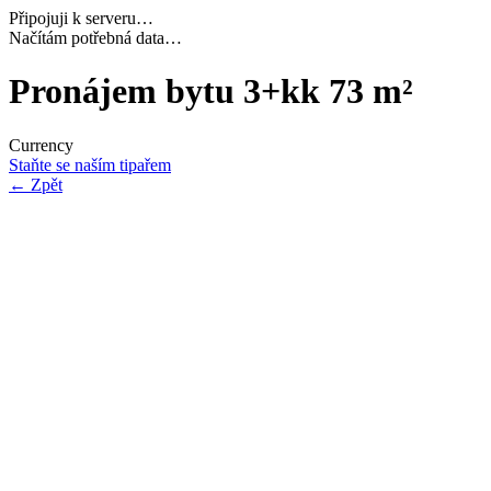
Připojuji k serveru…
Načítám potřebná data…
Pronájem bytu 3+kk 73 m²
Currency
Staňte se naším tipařem
←
Zpět